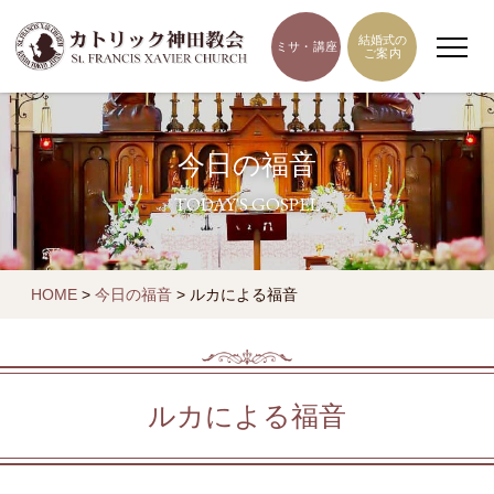
結婚式の
ミサ・講座
ご案内
今日の福音
TODAY'S GOSPEL
HOME
>
今日の福音
>
ルカによる福音
ルカによる福音