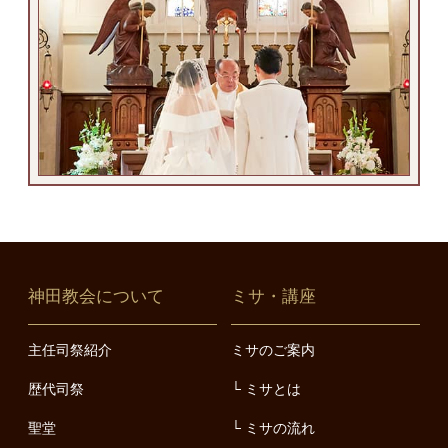
神田教会について
ミサ・講座
主任司祭紹介
ミサのご案内
歴代司祭
ミサとは
聖堂
ミサの流れ