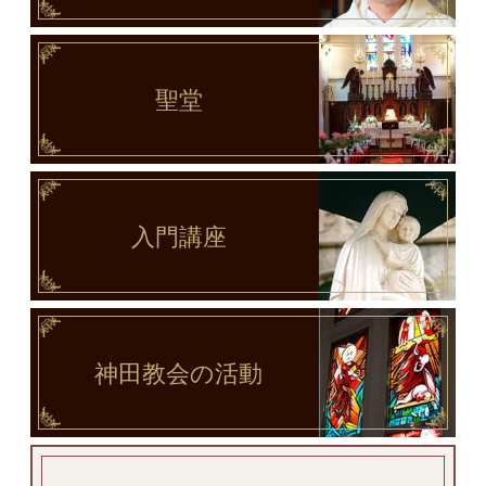
聖堂
入門講座
神田教会
の活動