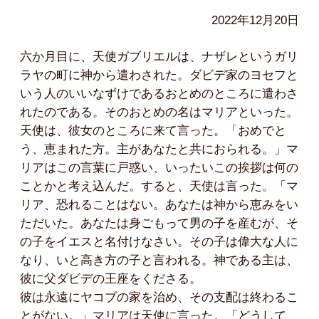
2022年12月20日
六か月目に、天使ガブリエルは、ナザレというガリ
ラヤの町に神から遣わされた。ダビデ家のヨセフと
いう人のいいなずけであるおとめのところに遣わさ
れたのである。そのおとめの名はマリアといった。
天使は、彼女のところに来て言った。「おめでと
う、恵まれた方。主があなたと共におられる。」マ
リアはこの言葉に戸惑い、いったいこの挨拶は何の
ことかと考え込んだ。すると、天使は言った。「マ
リア、恐れることはない。あなたは神から恵みをい
ただいた。あなたは身ごもって男の子を産むが、そ
の子をイエスと名付けなさい。その子は偉大な人に
なり、いと高き方の子と言われる。神である主は、
彼に父ダビデの王座をくださる。
彼は永遠にヤコブの家を治め、その支配は終わるこ
とがない。」マリアは天使に言った。「どうして、