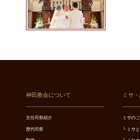
神田教会について
ミサ・
主任司祭紹介
ミサの
歴代司祭
ミサ