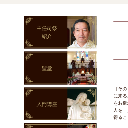
主任司祭
紹介
聖堂
［その
に来る
をお遣
入門講座
人を一
得るこ