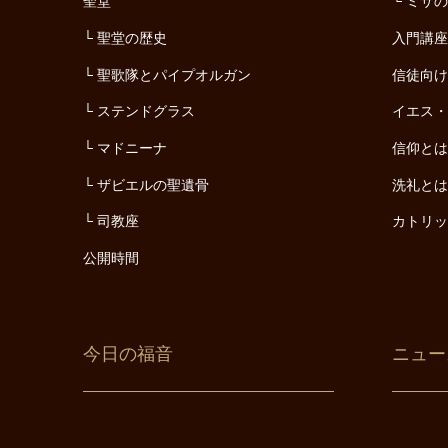
聖堂
ミサ
聖堂の歴史
入門講
聖歌隊とパイプオルガン
信徒向
ステンドグラス
イエス
マドニーナ
信仰と
ザビエルの聖遺骨
洗礼と
司教座
カトリ
公開時間
今日の福音
ニュー