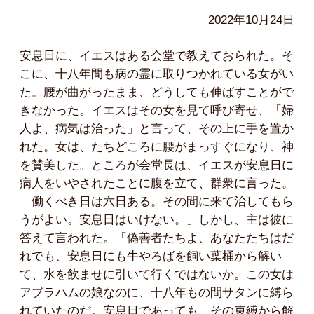
2022年10月24日
安息日に、イエスはある会堂で教えておられた。そ
こに、十八年間も病の霊に取りつかれている女がい
た。腰が曲がったまま、どうしても伸ばすことがで
きなかった。イエスはその女を見て呼び寄せ、「婦
人よ、病気は治った」と言って、その上に手を置か
れた。女は、たちどころに腰がまっすぐになり、神
を賛美した。ところが会堂長は、イエスが安息日に
病人をいやされたことに腹を立て、群衆に言った。
「働くべき日は六日ある。その間に来て治してもら
うがよい。安息日はいけない。」しかし、主は彼に
答えて言われた。「偽善者たちよ、あなたたちはだ
れでも、安息日にも牛やろばを飼い葉桶から解い
て、水を飲ませに引いて行くではないか。この女は
アブラハムの娘なのに、十八年もの間サタンに縛ら
れていたのだ。安息日であっても、その束縛から解