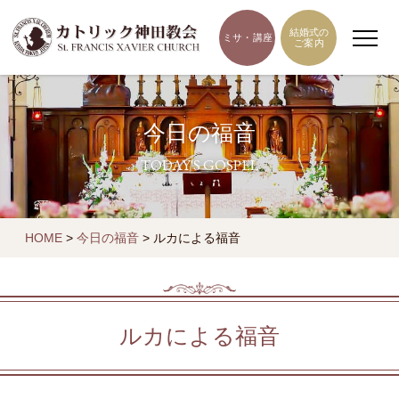
結婚式の
ミサ・講座
ご案内
今日の福音
TODAY'S GOSPEL
HOME
>
今日の福音
>
ルカによる福音
ルカによる福音