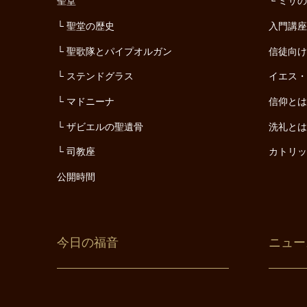
聖堂
ミサ
聖堂の歴史
入門講
聖歌隊とパイプオルガン
信徒向
ステンドグラス
イエス
マドニーナ
信仰と
ザビエルの聖遺骨
洗礼と
司教座
カトリ
公開時間
今日の福音
ニュー