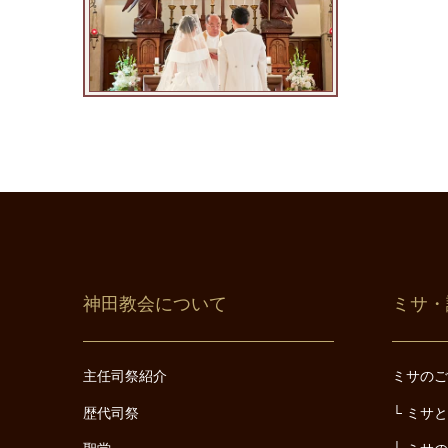
神田教会について
ミサ・
主任司祭紹介
ミサの
歴代司祭
ミサ