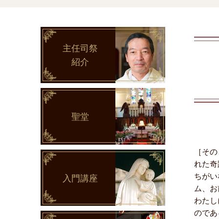
主任司祭
紹介
聖堂
［その
れた奇
ちがい
入門講座
ム、お
わたし
のであ