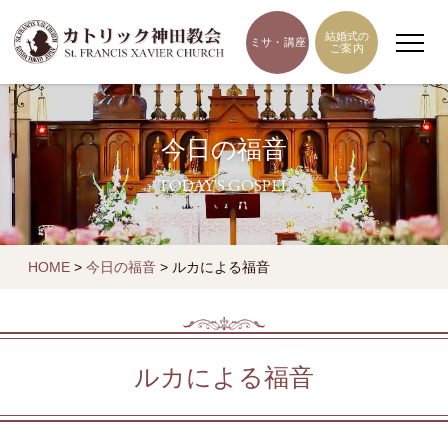
結婚式の
ミサ・講座
ご案内
今日の福音
TODAY'S GOSPEL
HOME
>
今日の福音
>
ルカによる福音
ルカによる福音