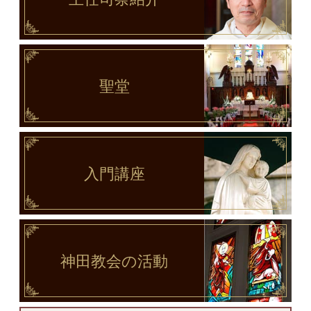
聖堂
入門講座
神田教会
の活動