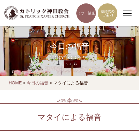
結婚式の
ミサ・講座
ご案内
今日の福音
TODAY'S GOSPEL
HOME
>
今日の福音
>
マタイによる福音
マタイによる福音