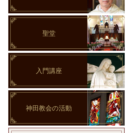
聖堂
入門講座
神田教会
の活動