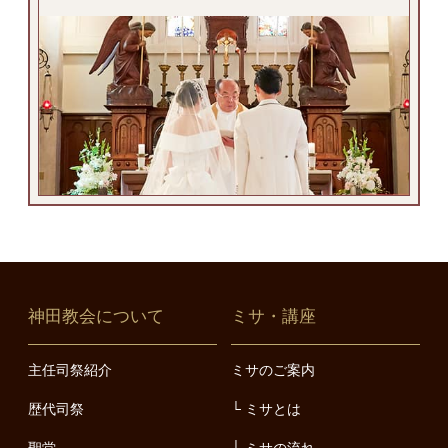
神田教会について
ミサ・講座
主任司祭紹介
ミサのご案内
歴代司祭
ミサとは
聖堂
ミサの流れ