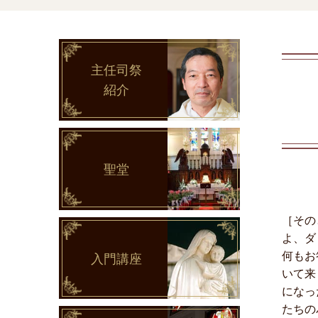
主任司祭
紹介
聖堂
［その
よ、ダ
何もお
入門講座
いて来
になっ
たちの