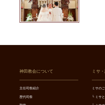
神田教会について
ミサ・
主任司祭紹介
ミサの
歴代司祭
ミサ