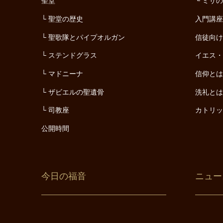
聖堂
ミサ
聖堂の歴史
入門講
聖歌隊とパイプオルガン
信徒向
ステンドグラス
イエス
マドニーナ
信仰と
ザビエルの聖遺骨
洗礼と
司教座
カトリ
公開時間
今日の福音
ニュー