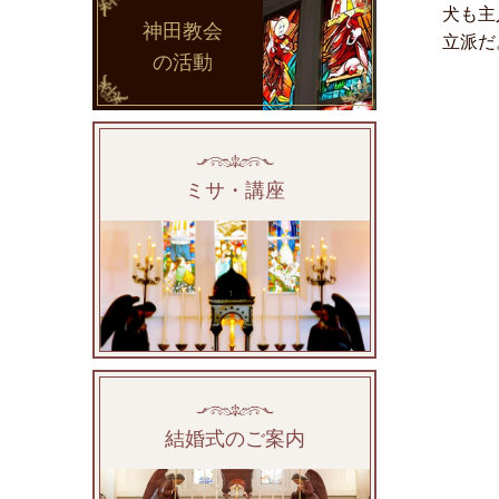
犬も主
神田教会
立派だ
の活動
ミサ・講座
結婚式のご案内