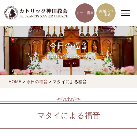
結婚式の
ミサ・講座
ご案内
今日の福音
TODAY'S GOSPEL
HOME
>
今日の福音
>
マタイによる福音
マタイによる福音