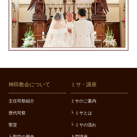
神田教会について
ミサ・講座
主任司祭紹介
ミサのご案内
歴代司祭
ミサとは
聖堂
ミサの流れ
聖堂の歴史
入門講座