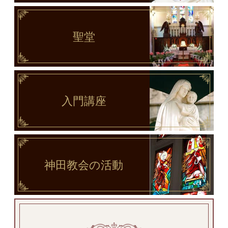
聖堂
入門講座
神田教会
の活動