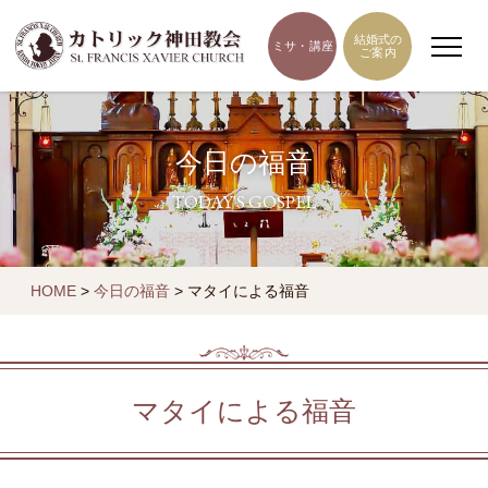
結婚式の
ミサ・講座
ご案内
今日の福音
TODAY'S GOSPEL
HOME
>
今日の福音
>
マタイによる福音
マタイによる福音