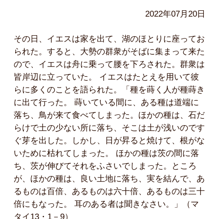
2022年07月20日
その日、イエスは家を出て、湖のほとりに座ってお
られた。すると、大勢の群衆がそばに集まって来た
ので、イエスは舟に乗って腰を下ろされた。群衆は
皆岸辺に立っていた。 イエスはたとえを用いて彼
らに多くのことを語られた。「種を蒔く人が種蒔き
に出て行った。 蒔いている間に、ある種は道端に
落ち、鳥が来て食べてしまった。ほかの種は、石だ
らけで土の少ない所に落ち、そこは土が浅いのです
ぐ芽を出した。しかし、日が昇ると焼けて、根がな
いために枯れてしまった。 ほかの種は茨の間に落
ち、茨が伸びてそれをふさいでしまった。ところ
が、ほかの種は、良い土地に落ち、実を結んで、あ
るものは百倍、あるものは六十倍、あるものは三十
倍にもなった。 耳のある者は聞きなさい。」（マ
タイ13・1－9）