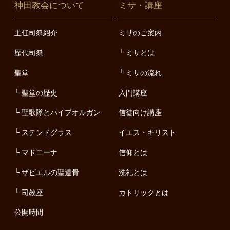
神田教会について
ミサ・講座
主任司祭紹介
ミサのご案内
歴代司祭
ミサとは
聖堂
ミサの流れ
聖堂の歴史
入門講座
聖歌隊とパイプオルガン
信徒向け講座
ステンドグラス
イエス・キリスト
マドニーナ
信仰とは
ザビエルの聖遺骨
洗礼とは
司教座
カトリックとは
公開時間