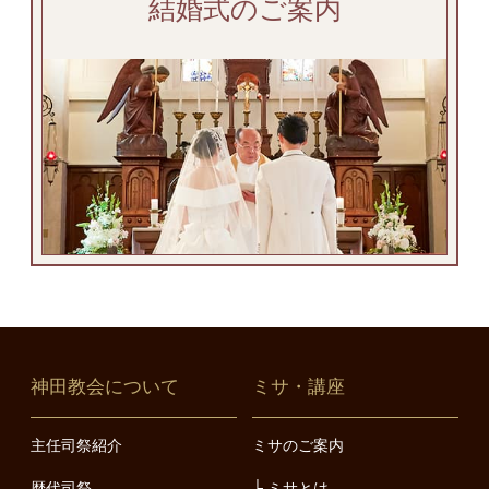
結婚式のご案内
神田教会について
ミサ・講座
主任司祭紹介
ミサのご案内
歴代司祭
ミサとは