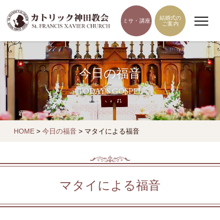
結婚式の
ミサ・講座
ご案内
今日の福音
TODAY'S GOSPEL
HOME
>
今日の福音
>
マタイによる福音
マタイによる福音