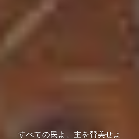
すべての民よ、主を賛美せよ