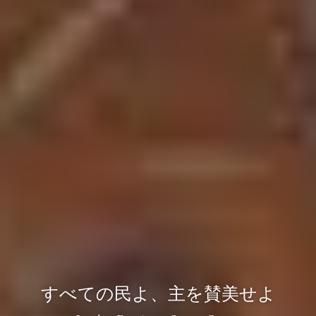
すべての民よ、主を賛美せよ